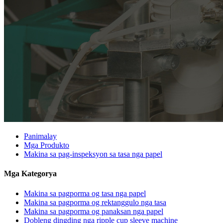
Panimalay
Mga Produkto
Makina sa pag-inspeksyon sa tasa nga papel
Mga Kategorya
Makina sa pagporma og tasa nga papel
Makina sa pagporma og rektanggulo nga tasa
Makina sa pagporma og panaksan nga papel
Dobleng dingding nga ripple cup sleeve machine