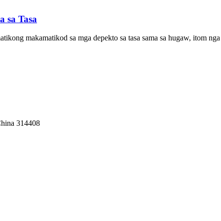
a sa Tasa
ikong makamatikod sa mga depekto sa tasa sama sa hugaw, itom nga tu
China 314408