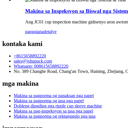
Makina sa Inspeksyon sa Biswal nga Sistem
Ang JC01 cup inspection machine gidisenyo aron awtomat
pangutana
detalye
kontaka kami
+8615658892220
sales@jxhqpack.com
Whatsapp: 008615658892220
No. 389 Changhe Road, Chang'an Town, Haining, Zhejiang, 
mga makina
Makina sa pagporma og panaksan nga papel
Makina sa pagporma og tasa nga papel
Dobleng dingding nga ripple cup sleeve machine
Makina sa pag-inspeksyon sa tasa nga papel
Makina sa pagporma og rektanggulo nga tasa