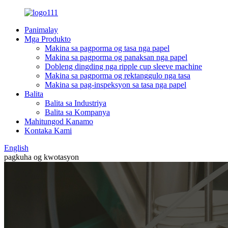
Panimalay
Mga Produkto
Makina sa pagporma og tasa nga papel
Makina sa pagporma og panaksan nga papel
Dobleng dingding nga ripple cup sleeve machine
Makina sa pagporma og rektanggulo nga tasa
Makina sa pag-inspeksyon sa tasa nga papel
Balita
Balita sa Industriya
Balita sa Kompanya
Mahitungod Kanamo
Kontaka Kami
English
pagkuha og kwotasyon