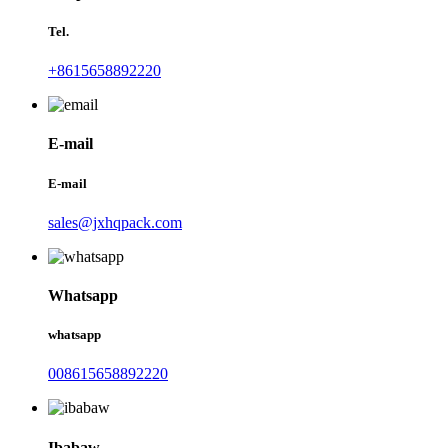
Tel.
+8615658892220
E-mail
E-mail
sales@jxhqpack.com
Whatsapp
whatsapp
008615658892220
Ibabaw