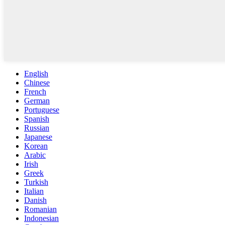
English
Chinese
French
German
Portuguese
Spanish
Russian
Japanese
Korean
Arabic
Irish
Greek
Turkish
Italian
Danish
Romanian
Indonesian